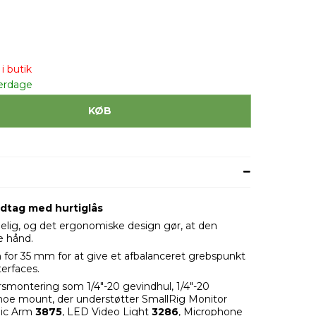
i butik
erdage
KØB
dtag med hurtiglås
agelig, og det ergonomiske design gør, at den
e hånd.
 for 35 mm for at give et afbalanceret grebspunkt
terfaces.
smontering som 1/4"-20 gevindhul, 1/4"-20
 shoe mount, der understøtter SmallRig Monitor
gic Arm
3875
, LED Video Light
3286
, Microphone