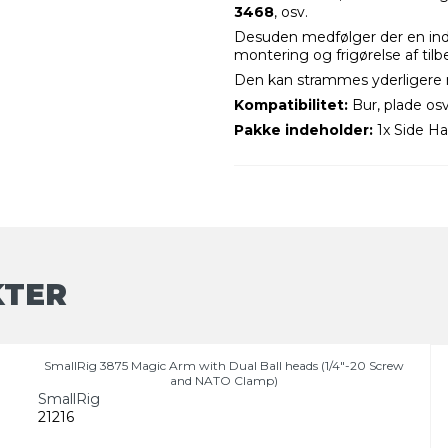
3468
, osv.
Desuden medfølger der en in
montering og frigørelse af tilb
Den kan strammes yderligere
Kompatibilitet:
Bur, plade os
Pakke indeholder:
1x Side Ha
KTER
SmallRig 3875 Magic Arm with Dual Ball heads (1/4"-20 Screw
and NATO Clamp)
SmallRig
21216