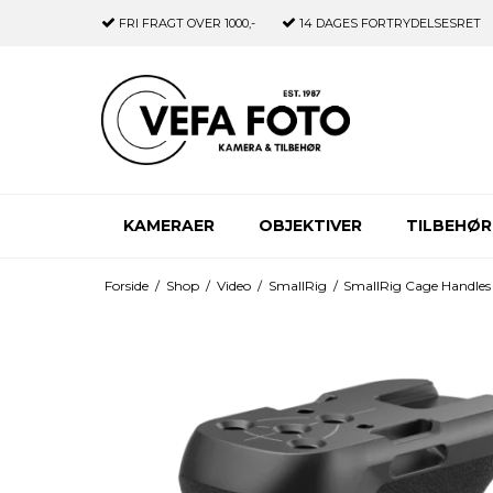
FRI FRAGT
OVER 1000,-
14 DAGES
FORTRYDELSESRET
KAMERAER
OBJEKTIVER
TILBEHØR
Forside
/
Shop
/
Video
/
SmallRig
/
SmallRig Cage Handles