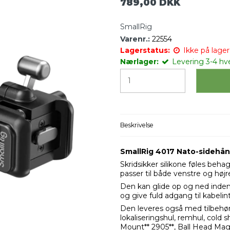
789,00 DKK
SmallRig
Varenr.:
22554
Lagerstatus:
Ikke på lager 
Nærlager:
Levering 3-4 hv
Beskrivelse
SmallRig 4017 Nato-sidehån
Skridsikker silikone føles beh
passer til både venstre og højr
Den kan glide op og ned inden
og give fuld adgang til kabelin
Den leveres også med tilbehør
lokaliseringshul, remhul, cold
Mount** 2905**, Ball Head Ma