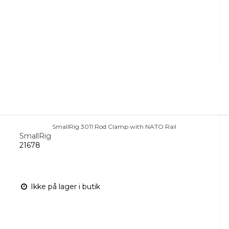
SmallRig 3011 Rod Clamp with NATO Rail
SmallRig
21678
Ikke på lager i butik