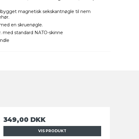
dbygget magnetisk sekskantnøgle til nem
ehør.
 med en skruenøgle.
v. med standard NATO-skinne
ndle
349,00 DKK
VIS PRODUKT