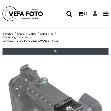
0
Forside
/
Shop
/
Video
/
SmallRig
/
SmallRig Tilbehør
/
SMALLRIG 2060 COLD SHOE 2-PACK