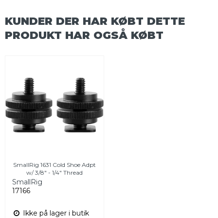
KUNDER DER HAR KØBT DETTE
PRODUKT HAR OGSÅ KØBT
SmallRig 1631 Cold Shoe Adpt
w/ 3/8" - 1/4" Thread
SmallRig
17166
Ikke på lager i butik