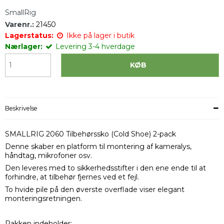
SmallRig
Varenr.:
21450
Lagerstatus:
Ikke på lager i butik
Nærlager:
Levering 3-4 hverdage
KØB
Beskrivelse
SMALLRIG 2060 Tilbehørssko (Cold Shoe) 2-pack
Denne skaber en platform til montering af kameralys,
håndtag, mikrofoner osv.
Den leveres med to sikkerhedsstifter i den ene ende til at
forhindre, at tilbehør fjernes ved et fejl.
To hvide pile på den øverste overflade viser elegant
monteringsretningen.
Pakken indeholder: