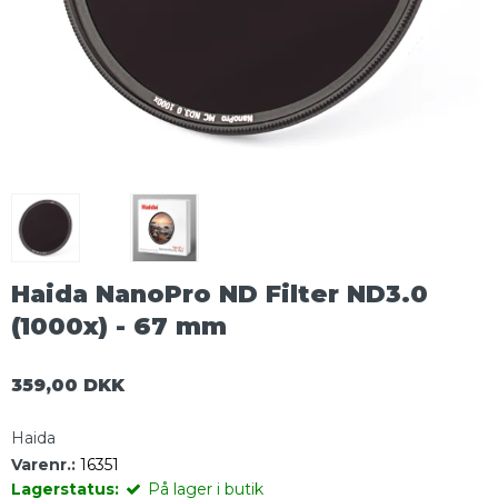
Haida NanoPro ND Filter ND3.0
(1000x) - 67 mm
359,00 DKK
Haida
Varenr.:
16351
Lagerstatus:
På lager i butik