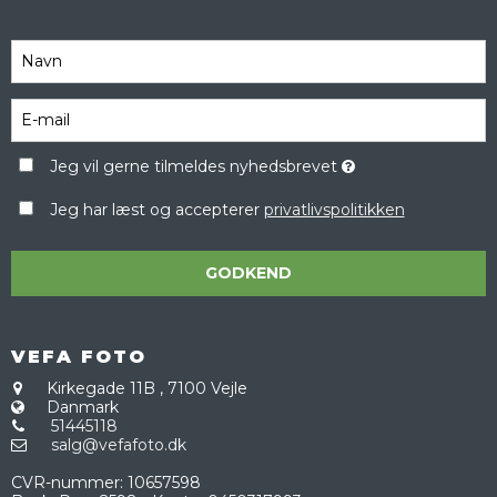
Jeg vil gerne tilmeldes nyhedsbrevet
Jeg har læst og accepterer
privatlivspolitikken
GODKEND
VEFA FOTO
Kirkegade 11B
,
7100 Vejle
Danmark
51445118
salg@vefafoto.dk
CVR-nummer
:
10657598