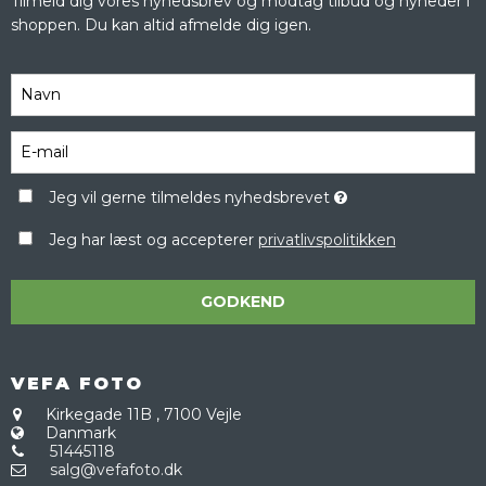
Tilmeld dig vores nyhedsbrev og modtag tilbud og nyheder i
shoppen. Du kan altid afmelde dig igen.
Jeg vil gerne tilmeldes nyhedsbrevet
Jeg har læst og accepterer
privatlivspolitikken
GODKEND
VEFA FOTO
Kirkegade 11B
,
7100 Vejle
Danmark
51445118
salg@vefafoto.dk