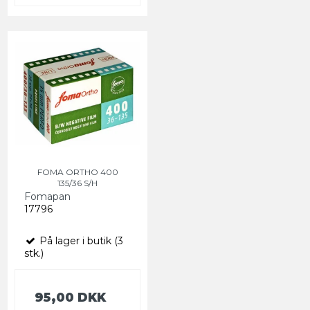
FOMA ORTHO 400
135/36 S/H
Fomapan
17796
På lager i butik (3
stk.)
95,00 DKK