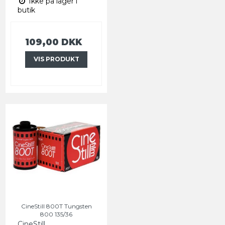
Ikke på lager i
butik
109,00 DKK
VIS PRODUKT
CineStill 800T Tungsten
800 135/36
CineStill