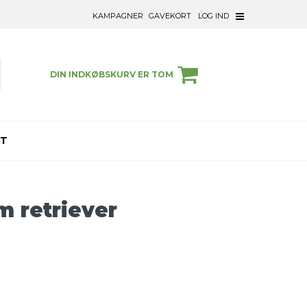
KAMPAGNER
GAVEKORT
LOG IND
DIN INDKØBSKURV ER TOM
ET
m retriever