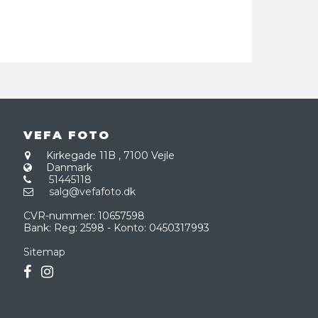
VEFA FOTO
Kirkegade 11B
,
7100 Vejle
Danmark
51445118
salg@vefafoto.dk
CVR-nummer
:
10657598
Bank
:
Reg: 2598 - Konto: 0450317993
Sitemap