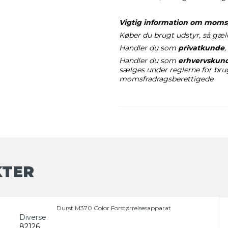
Vigtig information om moms,
Køber du brugt udstyr, så gæl
Handler du som
privatkunde
,
Handler du som
erhvervskun
sælges under reglerne for br
momsfradragsberettigede
KTER
Durst M370 Color Forstørrelsesapparat
Diverse
82126