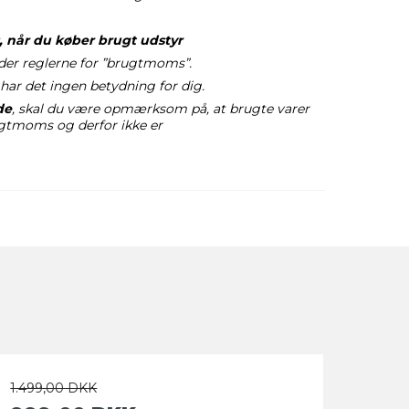
 når du køber brugt udstyr
der reglerne for ”brugtmoms”.
 har det ingen betydning for dig.
de
, skal du være opmærksom på, at brugte varer
ugtmoms og derfor ikke er
1.499,00 DKK