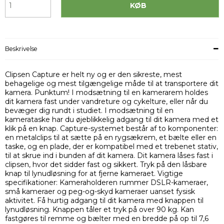
KØB
Beskrivelse
Clipsen Capture er helt ny og er den sikreste, mest
behagelige og mest tilgængelige måde til at transportere dit
kamera. Punktum! I modsætning til en kamerarem holdes
dit kamera fast under vandreture og cykelture, eller når du
bevæger dig rundt i studiet. I modsætning til en
kamerataske har du øjeblikkelig adgang til dit kamera med et
klik på en knap. Capture-systemet består af to komponenter:
en metalclips til at sætte på en rygsækrem, et bælte eller en
taske, og en plade, der er kompatibel med et trebenet stativ,
til at skrue ind i bunden af dit kamera. Dit kamera låses fast i
clipsen, hvor det sidder fast og sikkert. Tryk på den låsbare
knap til lynudløsning for at fjerne kameraet. Vigtige
specifikationer: Kameraholderen rummer DSLR-kameraer,
små kameraer og peg-og-skyd kameraer uanset fysisk
aktivitet. Få hurtig adgang til dit kamera med knappen til
lynudløsning. Knappen tåler et tryk på over 90 kg. Kan
fastgøres til remme og bælter med en bredde på op til 7,6