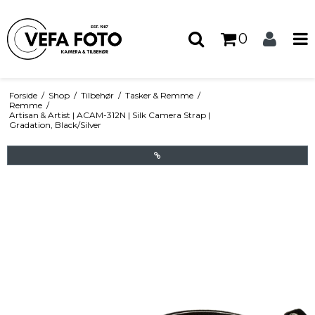
0
Forside
/
Shop
/
Tilbehør
/
Tasker & Remme
/
Remme
/
Artisan & Artist | ACAM-312N | Silk Camera Strap |
Gradation, Black/Silver