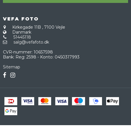
VEFA FOTO
Kirkegade 11B
,
7100 Vejle
Danmark
51445118
salg@vefafoto.dk
CVR-nummer
:
10657598
Bank
:
Reg: 2598 - Konto: 0450317993
Sitemap