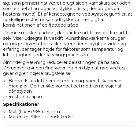
sig, som primært har været brugt siden Kamakura-perioden
som en del af omogai (et stykke udstyr, der bruges på
hestens mund). Et af kendetegnene ved Ayatakegumi er, at
forskellige mønstre kan udtrykkes afhængigt af
kombinationen af de flettede tråde.
Denne smukke gradient, der går fra sort til rød og fra sort til
sølv, viser udsøgte farveskift. Kunsthåndværkerne bruger
naturlige farvestoffer takket være deres dygtige viden og
erfaring, der tager højde for faktorer som temperatur og
luftfugtighed under farvningsprocessen.
Almindelig vævning reducerer belastningen på halsen.
Derudover gør den fine vævning den blød at røre ved og
giver dig en højere brugsfølelse.
Bemærk, at dette er en rem af ringtypen til kameraer
med øjer. Den er ikke kompatibel med kameraøjer af
båndtypen.
Fremstillet i Japan
Specifikationer
Mål: (L x B) 965 x 14 mm
Materiale: Silke, italiensk læder