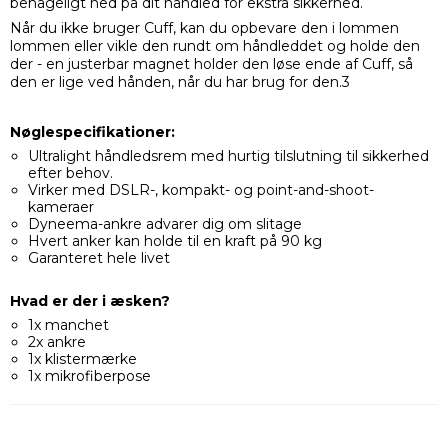
behageligt ned på dit håndled for ekstra sikkerhed.
Når du ikke bruger Cuff, kan du opbevare den i lommen
lommen eller vikle den rundt om håndleddet og holde den
der - en justerbar magnet holder den løse ende af Cuff, så
den er lige ved hånden, når du har brug for den.3
Nøglespecifikationer:
Ultralight håndledsrem med hurtig tilslutning til sikkerhed
efter behov.
Virker med DSLR-, kompakt- og point-and-shoot-
kameraer
Dyneema-ankre advarer dig om slitage
Hvert anker kan holde til en kraft på 90 kg
Garanteret hele livet
Hvad er der i æsken?
1x manchet
2x ankre
1x klistermærke
1x mikrofiberpose