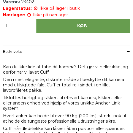
Varenr.:
23402
Lagerstatus:
Ikke på lager i butik
Nærlager:
Ikke på nærlager
KØB
Beskrivelse
Kan du ikke lide at tabe dit kamera? Det gør vi heller ikke, og
derfor har vi lavet Cuff.
Den mest elegante, diskrete måde at beskytte dit kamera
mod utilsigtede fald, Cuff er total ro i sindet i en lille,
lavprofileret pakke.
Tilsluttes hurtigt og sikkert til ethvert kamera, kikkert eller
eller anden enhed ved hjælp af vores unikke Anchor Link-
system.
Hvert anker kan holde til over 90 kg (200 lbs), stærkt nok til
at holde de tungeste professionelle udrustninger sikre.
Cuff' håndledsløkke kan låses i åben position eller spændes