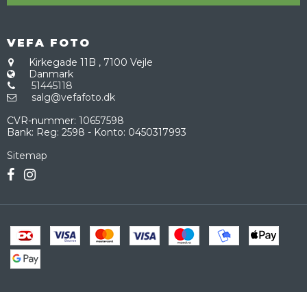
VEFA FOTO
Kirkegade 11B
,
7100 Vejle
Danmark
51445118
salg@vefafoto.dk
CVR-nummer
:
10657598
Bank
:
Reg: 2598 - Konto: 0450317993
Sitemap