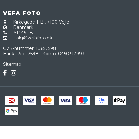
VEFA FOTO
Kirkegade 11B
,
7100 Vejle
Danmark
51445118
salg@vefafoto.dk
CVR-nummer
:
10657598
Bank
:
Reg: 2598 - Konto: 0450317993
Sitemap