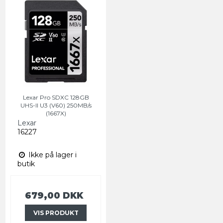
Lexar Pro SDXC 128GB
UHS-II U3 (V60) 250MB/s
(1667X)
Lexar
16227
Ikke på lager i
butik
679,00 DKK
VIS PRODUKT