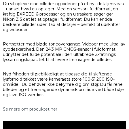
Du vil opleve dine billeder og videoer på et nyt detaljeniveau
– uanset hvad du optager. Med en sensor i fuldformat, en
kraftig EXPEED 6-processor og en ultraskarp søger gør
Nikon Z 5 det let at optage i fuldformat. Du kan endda
beskære billeder uden tab af detaljer – perfekt til udskrifter
og websider.
Portrætter med bløde toneovergange. Videoer med ultra-lav
dybdeskarphed. Den 24,3 MP CMOS-sensor i fuldformat
udnytter det fulde potentiale i den ultrabrede Z-fatnings
lyssamlingskapacitet til at levere fremragende billeder.
Nyd friheden til øjeblikkeligt at tilpasse dig til skiftende
lysforhold takket være kameraets store 100-51.200 ISO-
område. Du behøver ikke bekymre dig om støj: Du får rene
billeder og et fremragende dynamisk område ved både høje
og lave ISO-værdier.
Se mere om produktet her