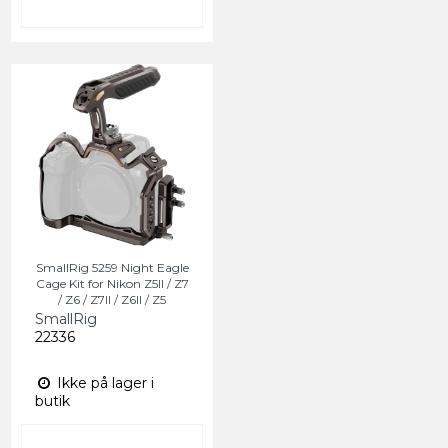
SmallRig 5259 Night Eagle
Cage Kit for Nikon Z5II / Z7
/ Z6 / Z7II / Z6II / Z5
SmallRig
22336
Ikke på lager i
butik