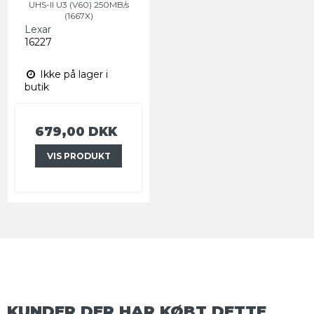
UHS-II U3 (V60) 250MB/s
(1667X)
Lexar
16227
Ikke på lager i
butik
679,00 DKK
VIS PRODUKT
KUNDER DER HAR KØBT DETTE