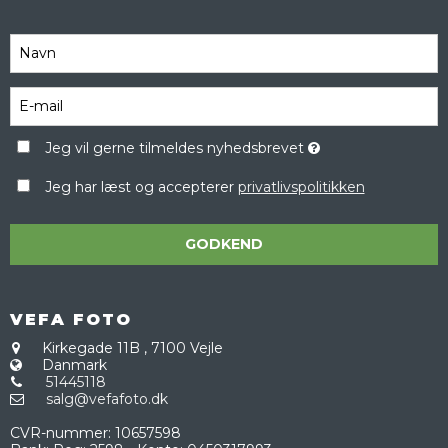
Jeg vil gerne tilmeldes nyhedsbrevet
Jeg har læst og accepterer
privatlivspolitikken
GODKEND
VEFA FOTO
Kirkegade 11B
,
7100 Vejle
Danmark
51445118
salg@vefafoto.dk
CVR-nummer
:
10657598