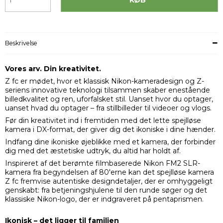
Beskrivelse
Vores arv. Din kreativitet.
Z fc er mødet, hvor et klassisk Nikon-kameradesign og Z-
seriens innovative teknologi tilsammen skaber enestående
billedkvalitet og ren, uforfalsket stil. Uanset hvor du optager,
uanset hvad du optager – fra stillbilleder til videoer og vlogs.
Før din kreativitet ind i fremtiden med det lette spejlløse
kamera i DX-format, der giver dig det ikoniske i dine hænder.
Indfang dine ikoniske øjeblikke med et kamera, der forbinder
dig med det æstetiske udtryk, du altid har holdt af.
Inspireret af det berømte filmbaserede Nikon FM2 SLR-
kamera fra begyndelsen af 80'erne kan det spejlløse kamera
Z fc fremvise autentiske designdetaljer, der er omhyggeligt
genskabt: fra betjeningshjulene til den runde søger og det
klassiske Nikon-logo, der er indgraveret på pentaprismen.
Ikonisk – det ligger til familien