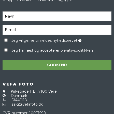
shoppen. Du kan altid afmelde dig igen.
Jeg vil gerne tilmeldes nyhedsbrevet
Jeg har læst og accepterer
privatlivspolitikken
GODKEND
VEFA FOTO
Kirkegade 11B
,
7100 Vejle
Danmark
51445118
salg@vefafoto.dk
CVR-nummer
:
10657598