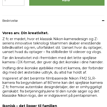
Beskrivelse
Vores arv. Din kreativitet.
Z fc er mødet, hvor et klassisk Nikon-kameradesign og Z-
seriens innovative teknologi tilsammen skaber enestående
billedkvalitet og ren, uforfalsket stil. Uanset hvor du optager,
uanset hvad du optager – fra stillbilleder til videoer og vlogs.
Før din kreativitet ind i fremtiden med det lette spejlløse
kamera i DX-format, der giver dig det ikoniske i dine hænder.
Indfang dine ikoniske øjeblikke med et kamera, der forbinder
dig med det æstetiske udtryk, du altid har holdt af.
Inspireret af det berømte filmbaserede Nikon FM2 SLR-
kamera fra begyndelsen af 80'erne kan det spejlløse kamera
Z fc fremvise autentiske designdetaljer, der er omhyggeligt
genskabt: fra betjeningshjulene til den runde søger og det
klassiske Nikon-logo, der er indgraveret på pentaprismen.
Ikonisk – det ligger til familien