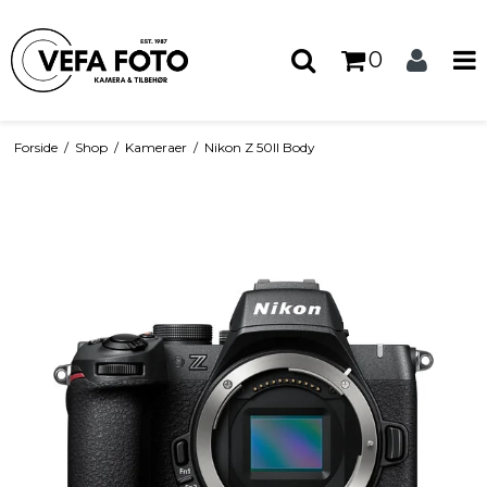
0
Forside
/
Shop
/
Kameraer
/
Nikon Z 50II Body