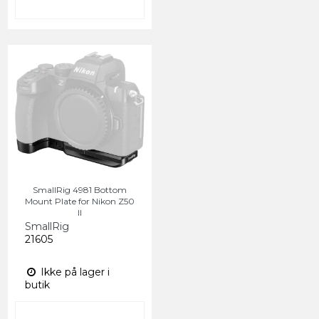
SmallRig 4981 Bottom
Mount Plate for Nikon Z50
II
SmallRig
21605
Ikke på lager i
butik