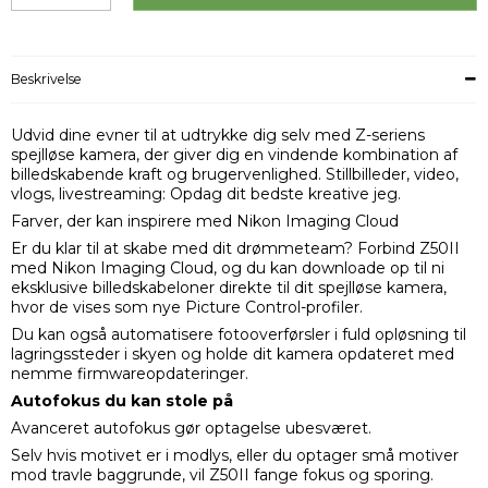
Beskrivelse
Udvid dine evner til at udtrykke dig selv med Z-seriens
spejlløse kamera, der giver dig en vindende kombination af
billedskabende kraft og brugervenlighed. Stillbilleder, video,
vlogs, livestreaming: Opdag dit bedste kreative jeg.
Farver, der kan inspirere med Nikon Imaging Cloud
Er du klar til at skabe med dit drømmeteam? Forbind Z50II
med Nikon Imaging Cloud, og du kan downloade op til ni
eksklusive billedskabeloner direkte til dit spejlløse kamera,
hvor de vises som nye Picture Control-profiler.
Du kan også automatisere fotooverførsler i fuld opløsning til
lagringssteder i skyen og holde dit kamera opdateret med
nemme firmwareopdateringer.
Autofokus du kan stole på
Avanceret autofokus gør optagelse ubesværet.
Selv hvis motivet er i modlys, eller du optager små motiver
mod travle baggrunde, vil Z50II fange fokus og sporing.