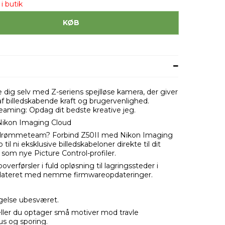
i butik
KØB
e dig selv med Z-seriens spejlløse kamera, der giver
f billedskabende kraft og brugervenlighed.
estreaming: Opdag dit bedste kreative jeg.
 Nikon Imaging Cloud
dit drømmeteam? Forbind Z50II med Nikon Imaging
l ni eksklusive billedskabeloner direkte til dit
 som nye Picture Control-profiler.
erførsler i fuld opløsning til lagringssteder i
pdateret med nemme firmwareopdateringer.
gelse ubesværet.
 eller du optager små motiver mod travle
us og sporing.