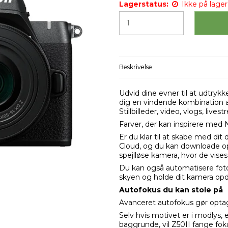
Lagerstatus:
Ikke på lager 
Beskrivelse
Udvid dine evner til at udtrykk
dig en vindende kombination a
Stillbilleder, video, vlogs, liv
Farver, der kan inspirere med
Er du klar til at skabe med 
Cloud, og du kan downloade op ti
spejlløse kamera, hvor de vises
Du kan også automatisere fotoov
skyen og holde dit kamera o
Autofokus du kan stole på
Avanceret autofokus gør opta
Selv hvis motivet er i modlys,
baggrunde, vil Z50II fange fok