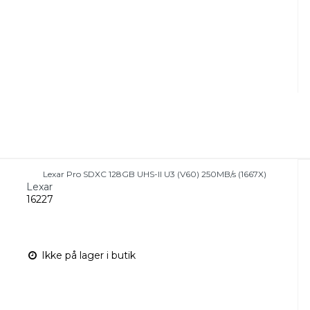
Lexar Pro SDXC 128GB UHS-II U3 (V60) 250MB/s (1667X)
Lexar
16227
Ikke på lager i butik