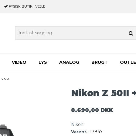
FYSISK BUTIK
I VEJLE
VIDEO
LYS
ANALOG
BRUGT
OUTL
.3 VR
Nikon Z 50II 
8.690,00 DKK
Nikon
Varenr.:
17847