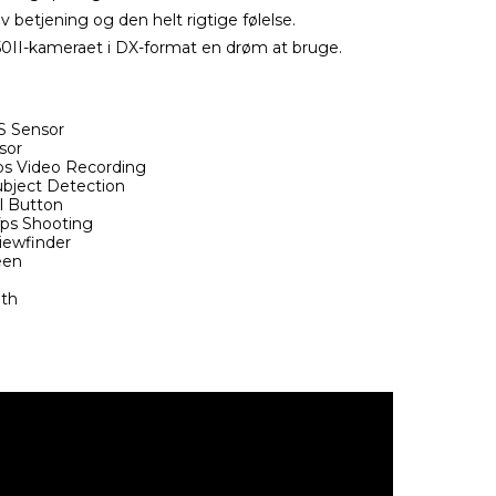
v betjening og den helt rigtige følelse.
0II-kameraet i DX-format en drøm at bruge.
 Sensor
sor
s Video Recording
bject Detection
l Button
ps Shooting
iewfinder
een
oth