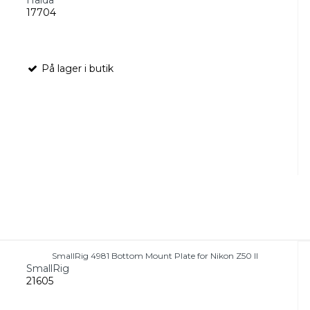
17704
På lager i butik
SmallRig 4981 Bottom Mount Plate for Nikon Z50 II
SmallRig
21605