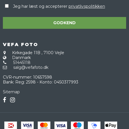
Jeg har læst og accepterer
privatlivspolitikken
GODKEND
VEFA FOTO
Kirkegade 11B
,
7100 Vejle
Danmark
51445118
salg@vefafoto.dk
CVR-nummer
:
10657598
Bank
:
Reg: 2598 - Konto: 0450317993
Sitemap