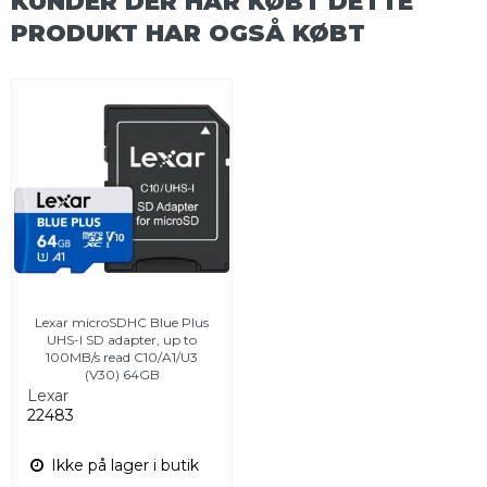
KUNDER DER HAR KØBT DETTE
PRODUKT HAR OGSÅ KØBT
Lexar microSDHC Blue Plus
UHS-I SD adapter, up to
100MB/s read C10/A1/U3
(V30) 64GB
Lexar
22483
Ikke på lager i butik