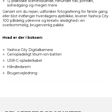
12 praktiske scenetilstande, herunder nat, portræt,
solnedgang og meget mere
Uanset om du rejser, udforsker fotografering for første gang
eller blot indfanger hverdagens øjeblikke, leverer Yashica City
100 pålidelig ydeevne og kreativ alsidighed i en
overkommelig, brugervenlig pakke.
Hvad er der i boksen:
Yashica City
Digitalkamera
Genopladeligt litium-ion-batteri
USB-C-opladerkabel
Håndledsrem
Brugervejledning