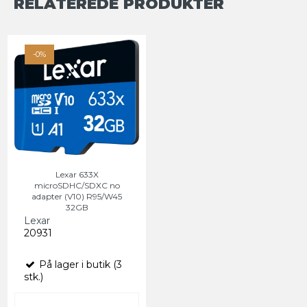
RELATEREDE PRODUKTER
-0%
Lexar 633X
microSDHC/SDXC no
adapter (V10) R95/W45
32GB
Lexar
20931
På lager i butik (3
stk.)