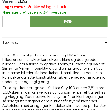
Varenr.:
21292
Lagerstatus:
Ikke på lager i butik
Nærlager:
Levering 3-4 hverdage
KØB
Beskrivelse
City 100 er udstyret med en pålidelig 13MP Sony-
billedsensor, der sikrer konsekvent klare og detaljerede
billeder. Dets alsidige 3x optiske zoom,
full-frame equivalent
25mm to 76mm,
-objektiv giver dig mulighed for nemt at
indramme billeder, fra landskaber til nærbilleder, mens den
kompakte og lette konstruktion sikrer behagelig håndtering
under rejser og daglig brug.
Et særligt kendetegn ved Yashica City 100 er den 2,8" store
LCD-skærm, der kan vendes op, og som er perfekt til selfies
og vlogging. Det intuitive knaplayout forenkler betjeningen,
så selv førstegangsbrugere hurtigt får styr på kameraet.
Autofokus med ansigtsgenkendelse sikrer skarpe portrætter
hver gang, og indbyggede kreative filtre tilføjer unikke