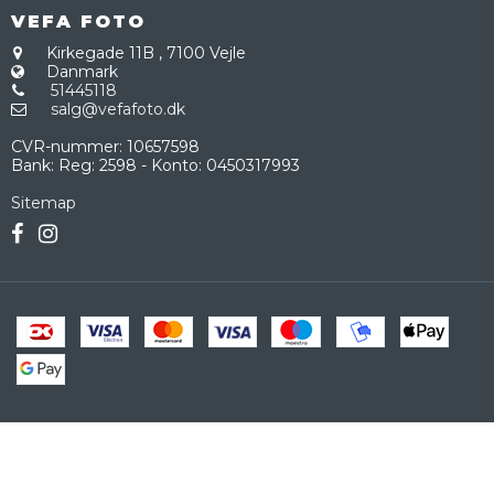
VEFA FOTO
Kirkegade 11B
,
7100 Vejle
Danmark
51445118
salg@vefafoto.dk
CVR-nummer
:
10657598
Bank
:
Reg: 2598 - Konto: 0450317993
Sitemap