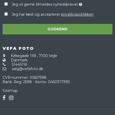
Jeg vil gerne tilmeldes nyhedsbrevet
Jeg har læst og accepterer
privatlivspolitikken
GODKEND
VEFA FOTO
Kirkegade 11B
,
7100 Vejle
Danmark
51445118
salg@vefafoto.dk
CVR-nummer
:
10657598
Bank
:
Reg: 2598 - Konto: 0450317993
Sitemap