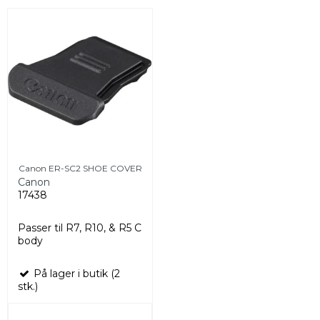
Canon ER-SC2 SHOE COVER
Canon
17438
Passer til R7, R10, & R5 C
body
På lager i butik (2
stk.)