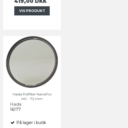
419,00 DKK
VIS PRODUKT
Haida Polfilter NanoPro
MC - 72 mm
Haida
16177
På lager i butik