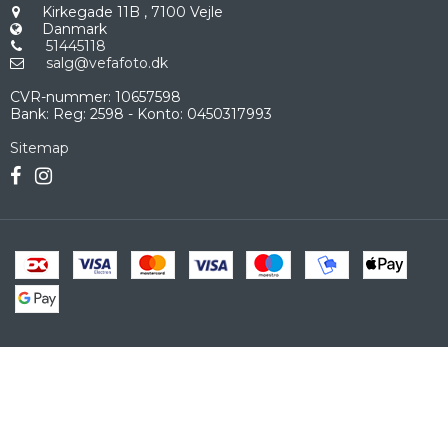
Kirkegade 11B
,
7100 Vejle
Danmark
51445118
salg@vefafoto.dk
CVR-nummer
:
10657598
Bank
:
Reg: 2598 - Konto: 0450317993
Sitemap