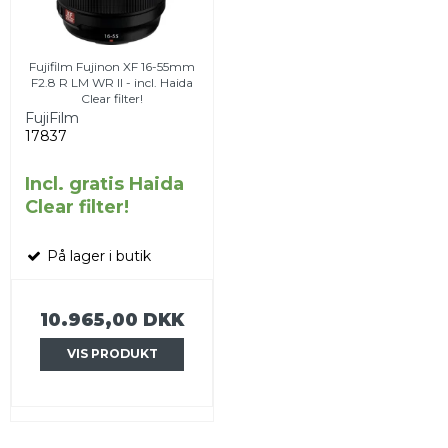
Fujifilm Fujinon XF 16-55mm
F2.8 R LM WR II - incl. Haida
Clear filter!
FujiFilm
17837
Incl. gratis Haida
Clear filter!
På lager i butik
10.965,00 DKK
VIS PRODUKT