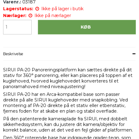
Varenr.:
03187
Lagerstatus:
Ikke på lager i butik
Nærlager:
Ikke på nærlager
KØB
Beskrivelse
SIRUI PA-20 Panoreringsplatform kan sættes direkte på dit
stativ for 360° panorering, eller kan placeres på toppen af et
kuglehoved, hvorved kuglehovedet konverteres til et
panoramahoved med niveaujustering!
SIRUI PA-20 har en Arca-kompatibel base som passer
direkte på alle SIRUI kuglehoveder med snapkobling. Ved
montering af PA-20 direkte på et stativ eller etbenstativ,
fjernes foden for at skabe en plan og stabil overflade.
På den patenterede kameraplade fra SIRUI, med dobbelt
sikkerhedssystem, kan du justere dit kamera/objektiv for
korrekt balance, uden at det ved en fejl glider af platformen.
Den 360° roterende base har indgravede grader-tegn, som