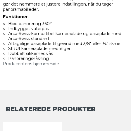
gør det nemmere at justere indstillingen, når du tager
panoramabilleder.
Funktioner
:
Blød panorering 360°
Indbygget vaterpas
Arca-Swiss-kompatibel kameraplade og baseplade med
Arca-Swiss standard
Aftagelige baseplade til gevind med 3/8" eller ¼" skrue
SIRUI kameraplade medfølger
Dobbelt sikkerhedslås
Panorerings-låsning
Producentens hjemmeside
RELATEREDE PRODUKTER