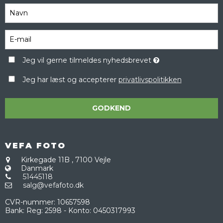
Jeg vil gerne tilmeldes nyhedsbrevet
Jeg har læst og accepterer
privatlivspolitikken
GODKEND
VEFA FOTO
Kirkegade 11B
,
7100 Vejle
Danmark
51445118
salg@vefafoto.dk
CVR-nummer
:
10657598
Bank
:
Reg: 2598 - Konto: 0450317993