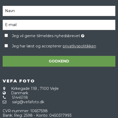
Jeg vil gerne tilmeldes nyhedsbrevet
Jeg har læst og accepterer
privatlivspolitikken
GODKEND
VEFA FOTO
Kirkegade 11B
,
7100 Vejle
Danmark
51445118
salg@vefafoto.dk
CVR-nummer
:
10657598
Bank
:
Reg: 2598 - Konto: 0450317993