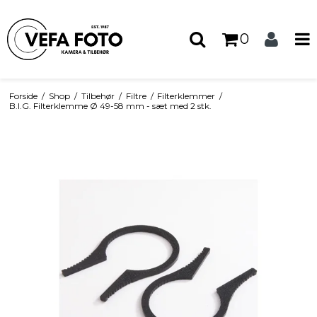
0
Forside
/
Shop
/
Tilbehør
/
Filtre
/
Filterklemmer
/
B.I.G. Filterklemme Ø 49-58 mm - sæt med 2 stk.