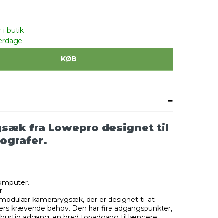
 i butik
erdage
KØB
sæk fra Lowepro designet til
tografer.
computer.
r.
 modulær kamerarygsæk, der er designet til at
afers krævende behov. Den har fire adgangspunkter,
l hurtig adgang, en bred topadgang til længere