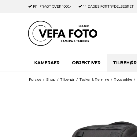
FRI FRAGT
OVER 1000,-
14 DAGES
FORTRYDELSESRET
KAMERAER
OBJEKTIVER
TILBEHØR
Forside
/
Shop
/
Tilbehør
/
Tasker & Remme
/
Rygsække
/