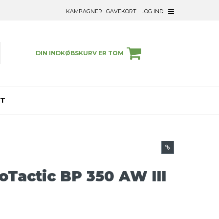
KAMPAGNER
GAVEKORT
LOG IND
DIN INDKØBSKURV ER TOM
ET
Tactic BP 350 AW III