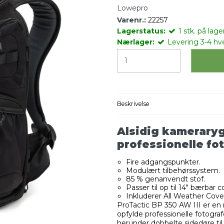
Lowepro
Varenr.:
22257
Lagerstatus:
1
stk.
på lager
Nærlager:
Levering 3-4 hv
Beskrivelse
Alsidig kameraryg
professionelle fo
Fire adgangspunkter.
Modulært tilbehørssystem.
85 % genanvendt stof.
Passer til op til 14" bærbar 
Inkluderer All Weather Cove
ProTactic BP 350 AW III er en
opfylde professionelle fotogr
herunder dobbelte sidedøre ti