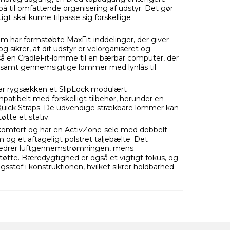
å til omfattende organisering af udstyr. Det gør
tigt skal kunne tilpasse sig forskellige
em har formstøbte MaxFit-inddelinger, der giver
g sikrer, at dit udstyr er velorganiseret og
å en CradleFit-lomme til en bærbar computer, der
, samt gennemsigtige lommer med lynlås til
ar rygsækken et SlipLock modulært
patibelt med forskelligt tilbehør, herunder en
 Quick Straps. De udvendige strækbare lommer kan
øtte et stativ.
 komfort og har en ActivZone-sele med dobbelt
 og et aftageligt polstret taljebælte. Det
bedrer luftgennemstrømningen, mens
tøtte. Bæredygtighed er også et vigtigt fokus, og
gsstof i konstruktionen, hvilket sikrer holdbarhed