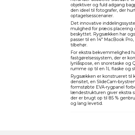
objektiver og fuld adgang bagp
den ideel til fotografer, der hur
optagelsesscenarier.
Det innovative inddelingssyst
mulighed for præcis placering o
beskyttet. Rygsækken har ogs
passer til en 14" MacBook Pro
tilbehør.
For ekstra bekvemmelighed h
fastgørelsessystem, der er kom
lynlåspose, en snoretaske og
rumme op til en 1L flaske og st
Rygsækken er konstrueret til
densitet, en SlideCam-brystrem
formstøbte EVA-rygpanel for
lændestrukturen giver ekstra s
der er brugt op til 85 % genbru
og lang levetid.