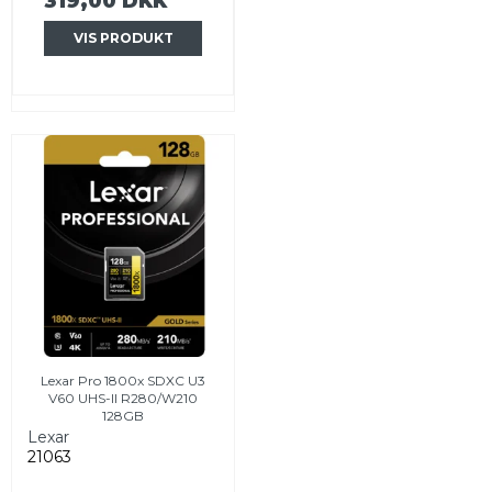
319,00 DKK
VIS PRODUKT
Lexar Pro 1800x SDXC U3
V60 UHS-II R280/W210
128GB
Lexar
21063