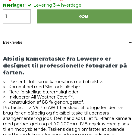
Nærlager:
Levering 3-4 hverdage
KØB
Beskrivelse
Alsidig kamerataske fra Lowepro er
designet til professionelle fotografer på
farten.
Passer til full-frame kamerahus med objektiv.
Kompatibel med SlipLock-tilbehør.
Flere forskellige bæremuligheder.
Inkluderer All Weather Cover™.
Konstruktion af 88 % genbrugsstof.
ProTactic TLZ 75 Pro AW III er skabt til fotografer, der har
brug for en pålidelig og fleksibel taske til udendørs
arrangementer og jobs. Den har plads til et full-frame kamera
med portrætgreb og et 70-200mm f2.8 objektiv med plads
til en modlysblænde. Taskens design omfatter et spænde
med hurtig lukning for nem adgang og en indvendig