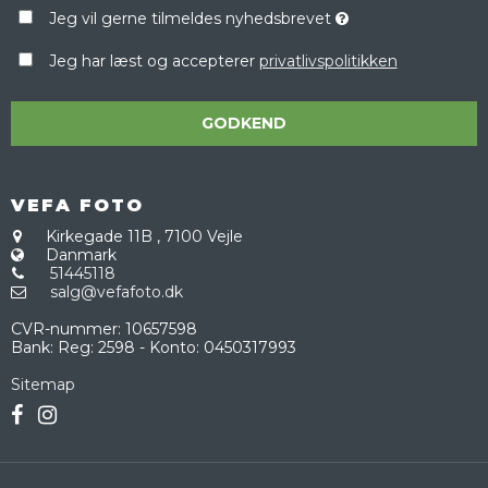
Jeg vil gerne tilmeldes nyhedsbrevet
Jeg har læst og accepterer
privatlivspolitikken
GODKEND
VEFA FOTO
Kirkegade 11B
,
7100 Vejle
Danmark
51445118
salg@vefafoto.dk
CVR-nummer
:
10657598
Bank
:
Reg: 2598 - Konto: 0450317993
Sitemap