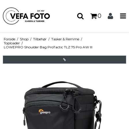
0
Forside
/
Shop
/
Tilbehør
/
Tasker & Remme
/
Toploader
/
LOWEPRO Shoulder Bag ProTactic TLZ 75 Pro AW III