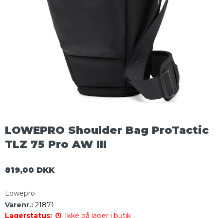
LOWEPRO Shoulder Bag ProTactic
TLZ 75 Pro AW III
819,00 DKK
Lowepro
Varenr.:
21871
Lagerstatus:
Ikke på lager i butik