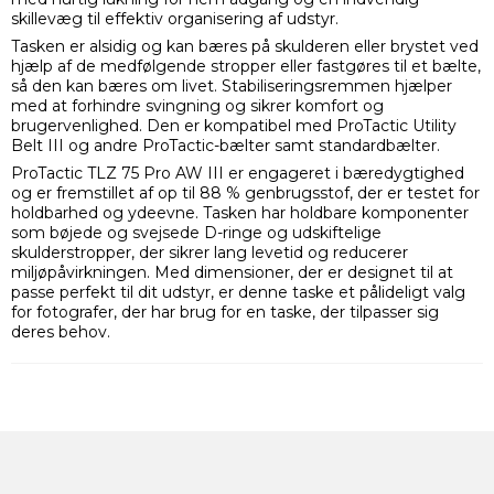
skillevæg til effektiv organisering af udstyr.
Tasken er alsidig og kan bæres på skulderen eller brystet ved
hjælp af de medfølgende stropper eller fastgøres til et bælte,
så den kan bæres om livet. Stabiliseringsremmen hjælper
med at forhindre svingning og sikrer komfort og
brugervenlighed. Den er kompatibel med ProTactic Utility
Belt III og andre ProTactic-bælter samt standardbælter.
ProTactic TLZ 75 Pro AW III er engageret i bæredygtighed
og er fremstillet af op til 88 % genbrugsstof, der er testet for
holdbarhed og ydeevne. Tasken har holdbare komponenter
som bøjede og svejsede D-ringe og udskiftelige
skulderstropper, der sikrer lang levetid og reducerer
miljøpåvirkningen. Med dimensioner, der er designet til at
passe perfekt til dit udstyr, er denne taske et pålideligt valg
for fotografer, der har brug for en taske, der tilpasser sig
deres behov.