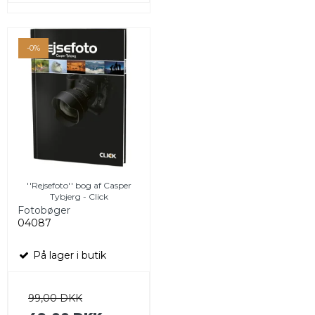
-0%
''Rejsefoto'' bog af Casper
Tybjerg - Click
Fotobøger
04087
På lager i butik
99,00 DKK