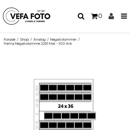
0
Forside
/
Shop
/
Analog
/
Negativlommer
/
Hama Negativlomme 2251 Mat - 100 Ark