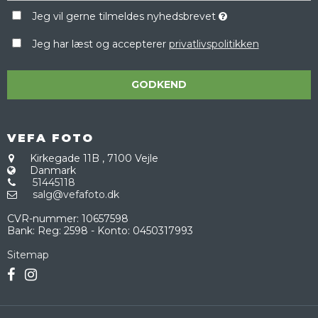
Jeg vil gerne tilmeldes nyhedsbrevet
Jeg har læst og accepterer
privatlivspolitikken
GODKEND
VEFA FOTO
Kirkegade 11B
,
7100 Vejle
Danmark
51445118
salg@vefafoto.dk
CVR-nummer
:
10657598
Bank
:
Reg: 2598 - Konto: 0450317993
Sitemap