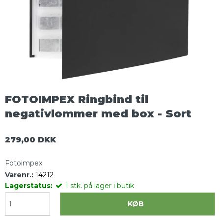
FOTOIMPEX Ringbind til
negativlommer med box - Sort
279,00 DKK
Fotoimpex
Varenr.:
14212
Lagerstatus:
1
stk.
på lager i butik
KØB