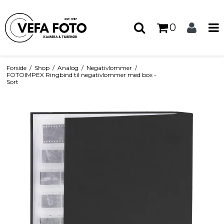
0
Forside
/
Shop
/
Analog
/
Negativlommer
/
FOTOIMPEX Ringbind til negativlommer med box -
Sort