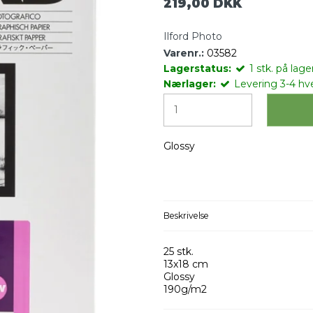
219,00 DKK
Ilford Photo
Varenr.:
03582
Lagerstatus:
1
stk.
på lager
Nærlager:
Levering 3-4 hv
Glossy
Beskrivelse
25 stk.
13x18 cm
Glossy
190g/m2