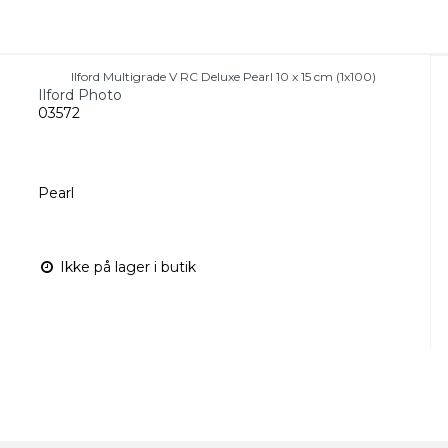
Ilford Multigrade V RC Deluxe Pearl 10 x 15 cm (1x100)
Ilford Photo
03572
Pearl
Ikke på lager i butik