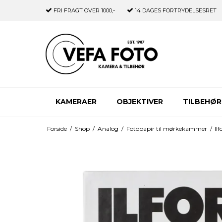
FRI FRAGT
OVER 1000,-
14 DAGES
FORTRYDELSESRET
KAMERAER
OBJEKTIVER
TILBEHØR
Forside
/
Shop
/
Analog
/
Fotopapir til mørkekammer
/
Il