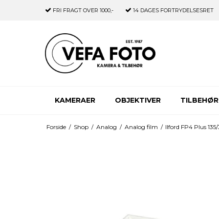
FRI FRAGT
OVER 1000,-
14 DAGES
FORTRYDELSESRET
KAMERAER
OBJEKTIVER
TILBEHØR
Forside
/
Shop
/
Analog
/
Analog film
/
Ilford FP4 Plus 135