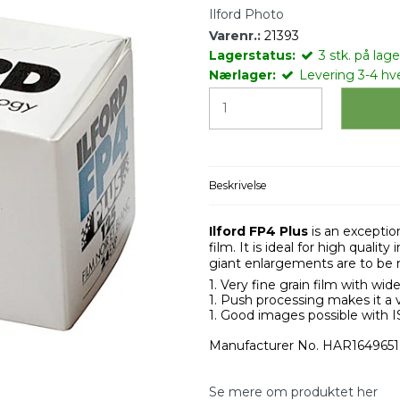
Ilford Photo
Varenr.:
21393
Lagerstatus:
3
stk.
på lager
Nærlager:
Levering 3-4 hv
Beskrivelse
Ilford FP4 Plus
is an exceptio
film. It is ideal for high quali
giant enlargements are to be
Very fine grain film with wide
Push processing makes it a v
Good images possible with I
Manufacturer No. HAR1649651
Se mere om produktet her