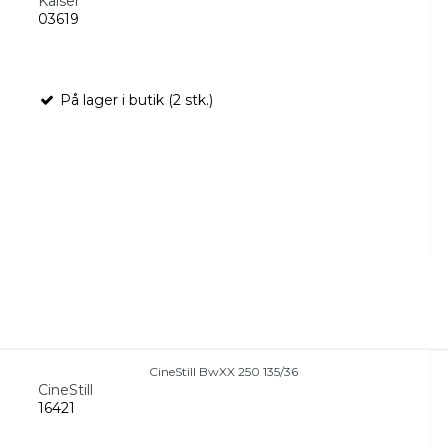
Kaiser
03619
På lager i butik (2 stk.)
CineStill BwXX 250 135/36
CineStill
16421