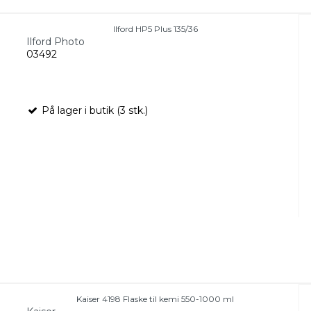
Ilford HP5 Plus 135/36
Ilford Photo
03492
På lager i butik (3 stk.)
Kaiser 4198 Flaske til kemi 550-1000 ml