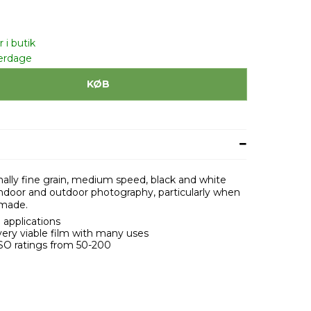
 i butik
erdage
KØB
nally fine grain, medium speed, black and white
ty indoor and outdoor photography, particularly when
 made.
 applications
ery viable film with many uses
SO ratings from 50-200