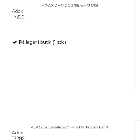
ADOX CHS 100 II 35mm 135/36
Adox
17220
På lager i butik (1 stk.)
ADOX Supersafe 220 Mini Darkroom Light
Adox
17285