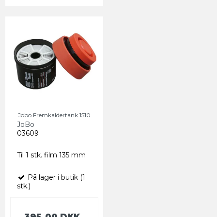
Jobo Fremkaldertank 1510
JoBo
03609
Til 1 stk. film 135 mm
På lager i butik (1
stk.)
395,00 DKK