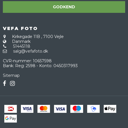
GODKEND
VEFA FOTO
Kirkegade 11B
,
7100 Vejle
Danmark
51445118
salg@vefafoto.dk
CVR-nummer
:
10657598
Bank
:
Reg: 2598 - Konto: 0450317993
Sitemap