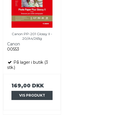
Canon PP-201 Glossy II -
20/A4/265g
Canon
00553
På lager i butik (3
stk.)
169,00 DKK
VIS PRODUKT