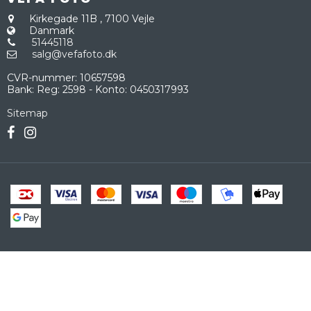
Kirkegade 11B
,
7100 Vejle
Danmark
51445118
salg@vefafoto.dk
CVR-nummer
:
10657598
Bank
:
Reg: 2598 - Konto: 0450317993
Sitemap