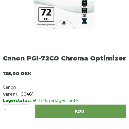
Canon PGI-72CO Chroma Optimizer
135,00 DKK
Canon
Varenr.:
00481
Lagerstatus:
1
stk.
på lager i butik
KØB