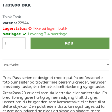
1.139,00 DKK
Think Tank
Varenr.:
22944
Lagerstatus:
Ikke på lager i butik
Nærlager:
Levering 3-4 hverdage
KØB
Beskrivelse
PressPass-serien er designet med input fra professionelle
fotojournalister og tilbyder flere bæremuligheder, herunder
crossbody-taske, skuldertaske, bæltetaske og slyngetaske.
PressPass 20 er ideel som skuldertaske eller bæltetaske. En
bred åbning giver hurtig og nem adgang til alt dit grej,
uanset om du bruger den som kamerataske eller bare til at
skifte objektiv. Den polstrede indsats kan også tages ud for
at øge den indvendige plads og skabe en blødere, mere