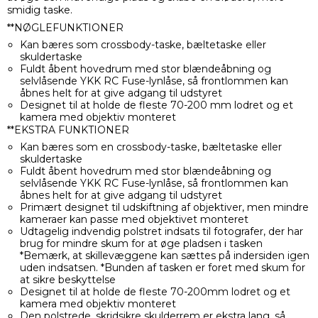
smidig taske.
**NØGLEFUNKTIONER
Kan bæres som crossbody-taske, bæltetaske eller
skuldertaske
Fuldt åbent hovedrum med stor blændeåbning og
selvlåsende YKK RC Fuse-lynlåse, så frontlommen kan
åbnes helt for at give adgang til udstyret
Designet til at holde de fleste 70-200 mm lodret og et
kamera med objektiv monteret
**EKSTRA FUNKTIONER
Kan bæres som en crossbody-taske, bæltetaske eller
skuldertaske
Fuldt åbent hovedrum med stor blændeåbning og
selvlåsende YKK RC Fuse-lynlåse, så frontlommen kan
åbnes helt for at give adgang til udstyret
Primært designet til udskiftning af objektiver, men mindre
kameraer kan passe med objektivet monteret
Udtagelig indvendig polstret indsats til fotografer, der har
brug for mindre skum for at øge pladsen i tasken
*Bemærk, at skillevæggene kan sættes på indersiden igen
uden indsatsen. *Bunden af tasken er foret med skum for
at sikre beskyttelse
Designet til at holde de fleste 70-200mm lodret og et
kamera med objektiv monteret
Den polstrede, skridsikre skulderrem er ekstra lang, så