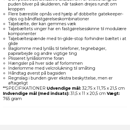
puden bliver på skulderen, når tasken drejes rundt om
kroppen
Flere bærestile opnås ved hjælp af dobbelte gatekeeper-
clips og båndfastgørelseskombinationer
Taljebælte, der kan gemmes væk
Taljebæltets vinger har en fastgørelsesskinne til modulære
komponenter
Taljebæltespænde med tri-glide-stop forhindrer bæltet i at
glide
Baglomme med lynlås til telefoner, tegnebøger,
papirarbejde og andre vigtige ting
Plisseret lynlåslomme foran
Hængsler på hver side af forlommen
Inderlomme med velcrolukning til småting
Håndtag øverst på bagsiden
Regnslag i bunden giver ekstra beskyttelse, men er
aftageligt
**SPECIFIKATIONER
Udvendige mål:
32,75 x 11,75 x 21,5 cm
Indvendige mål (med indsats):
31,5 x 11 x 20,5 cm
Vægt:
765 gram