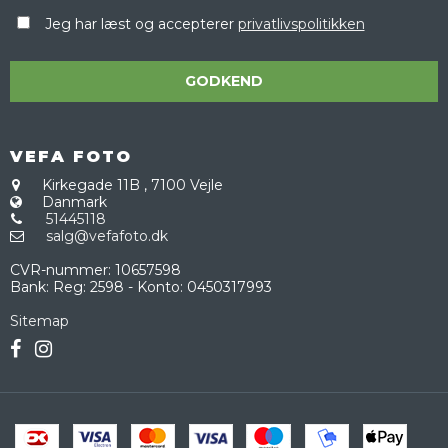
Jeg har læst og accepterer
privatlivspolitikken
GODKEND
VEFA FOTO
Kirkegade 11B
,
7100 Vejle
Danmark
51445118
salg@vefafoto.dk
CVR-nummer
:
10657598
Bank
:
Reg: 2598 - Konto: 0450317993
Sitemap