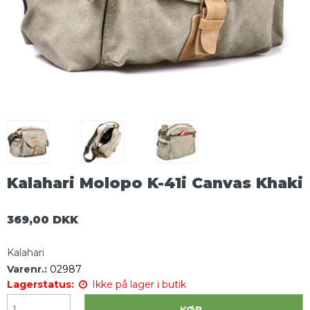
Kalahari Molopo K-41i Canvas Khaki
369,00 DKK
Kalahari
Varenr.:
02987
Lagerstatus:
Ikke på lager i butik
KØB