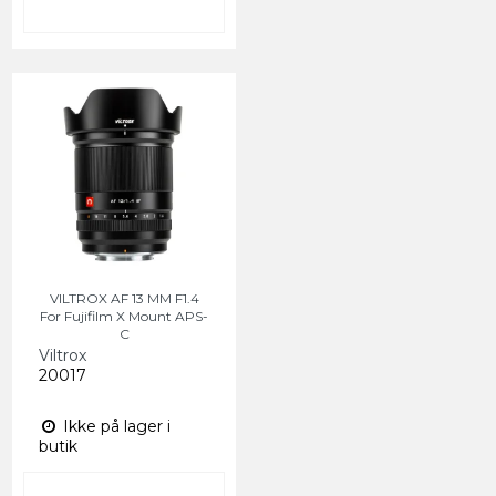
VILTROX AF 13 MM F1.4
For Fujifilm X Mount APS-
C
Viltrox
20017
Ikke på lager i
butik