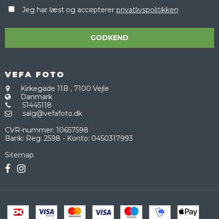
Jeg har læst og accepterer
privatlivspolitikken
GODKEND
VEFA FOTO
Kirkegade 11B
,
7100 Vejle
Danmark
51445118
salg@vefafoto.dk
CVR-nummer
:
10657598
Bank
:
Reg: 2598 - Konto: 0450317993
Sitemap