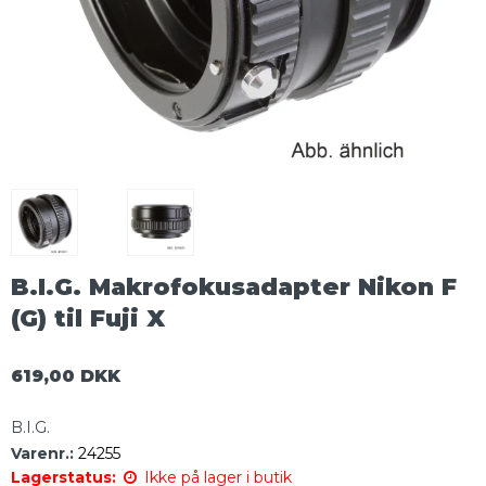
B.I.G. Makrofokusadapter Nikon F
(G) til Fuji X
619,00 DKK
B.I.G.
Varenr.:
24255
Lagerstatus:
Ikke på lager i butik