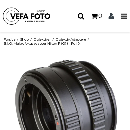
0
Forside
/
Shop
/
Objektiver
/
Objektiv Adaptere
/
B.I.G. Makrofokusadapter Nikon F (G) til Fuji X