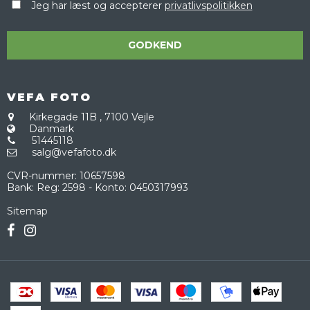
Jeg har læst og accepterer
privatlivspolitikken
GODKEND
VEFA FOTO
Kirkegade 11B
,
7100 Vejle
Danmark
51445118
salg@vefafoto.dk
CVR-nummer
:
10657598
Bank
:
Reg: 2598 - Konto: 0450317993
Sitemap