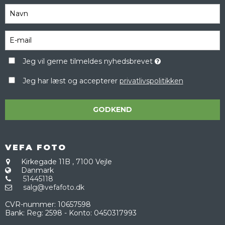
Jeg vil gerne tilmeldes nyhedsbrevet
Jeg har læst og accepterer
privatlivspolitikken
GODKEND
VEFA FOTO
Kirkegade 11B
,
7100 Vejle
Danmark
51445118
salg@vefafoto.dk
CVR-nummer
:
10657598
Bank
:
Reg: 2598 - Konto: 0450317993