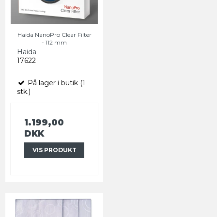
Haida NanoPro Clear Filter
- 112 mm
Haida
17622
På lager i butik (1
stk.)
1.199,00
DKK
VIS PRODUKT