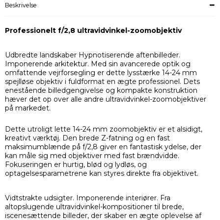
Beskrivelse
Professionelt f/2,8 ultravidvinkel-zoomobjektiv
Udbredte landskaber Hypnotiserende aftenbilleder.
Imponerende arkitektur. Med sin avancerede optik og
omfattende vejrforsegling er dette lysstærke 14-24 mm
spejlløse objektiv i fuldformat en ægte professionel. Dets
enestående billedgengivelse og kompakte konstruktion
hæver det op over alle andre ultravidvinkel-zoomobjektiver
på markedet.
Dette utroligt lette 14-24 mm zoomobjektiv er et alsidigt,
kreativt værktøj. Den brede Z-fatning og en fast
maksimumblænde på f/2,8 giver en fantastisk ydelse, der
kan måle sig med objektiver med fast brændvidde.
Fokuseringen er hurtig, blød og lydløs, og
optagelsesparametrene kan styres direkte fra objektivet.
Vidtstrakte udsigter. Imponerende interiører. Fra
altopslugende ultravidvinkel-kompositioner til brede,
iscenesættende billeder, der skaber en ægte oplevelse af