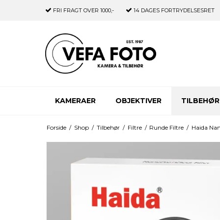
FRI FRAGT
OVER 1000,-
14 DAGES
FORTRYDELSESRET
KAMERAER
OBJEKTIVER
TILBEHØR
Forside
/
Shop
/
Tilbehør
/
Filtre
/
Runde Filtre
/
Haida Nan