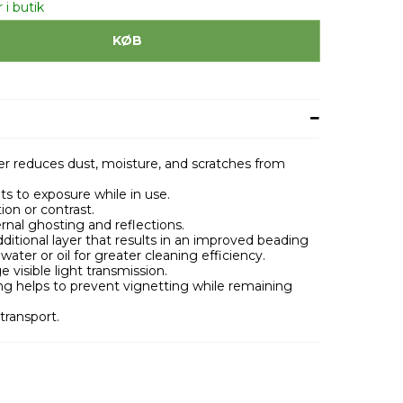
 i butik
KØB
lter reduces dust, moisture, and scratches from
s to exposure while in use.
ion or contrast.
rnal ghosting and reflections.
itional layer that results in an improved beading
ater or oil for greater cleaning efficiency.
visible light transmission.
ring helps to prevent vignetting while remaining
transport.