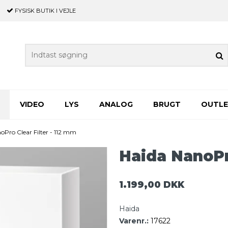
FYSISK BUTIK
I VEJLE
VIDEO
LYS
ANALOG
BRUGT
OUTL
oPro Clear Filter - 112 mm
Haida NanoPro
1.199,00 DKK
Haida
Varenr.:
17622