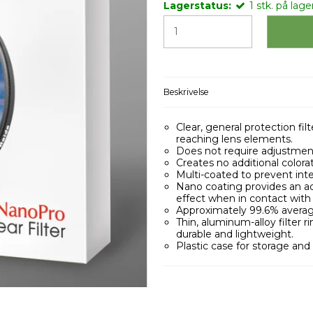
Lagerstatus:
1
stk.
på lager
Beskrivelse
Clear, general protection fi
reaching lens elements.
Does not require adjustment
Creates no additional colorat
Multi-coated to prevent inte
Nano coating provides an add
effect when in contact with w
Approximately 99.6% average 
Thin, aluminum-alloy filter 
durable and lightweight.
Plastic case for storage and 