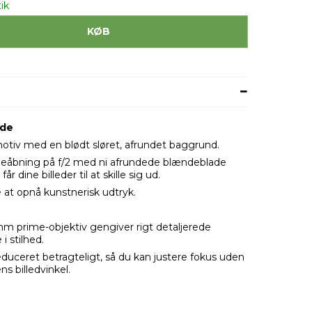
ik
KØB
nde
iv med en blødt sløret, afrundet baggrund.
eåbning på f/2 med ni afrundede blændeblade
år dine billeder til at skille sig ud.
at opnå kunstnerisk udtryk.
m prime-objektiv gengiver rigt detaljerede
i stilhed.
duceret betragteligt, så du kan justere fokus uden
s billedvinkel.