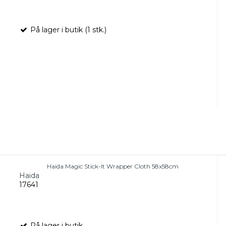
På lager i butik (1 stk.)
Haida Magic Stick-It Wrapper Cloth 58x58cm
Haida
17641
På lager i butik