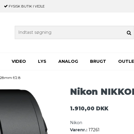
FYSISK BUTIK
I VEJLE
VIDEO
LYS
ANALOG
BRUGT
OUTL
 28mm f/2.8
Nikon NIKKO
1.910,00 DKK
Nikon
Varenr.:
17261