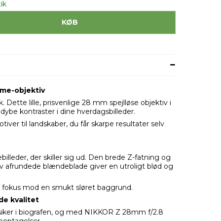
ik
KØB
ime-objektiv
 Dette lille, prisvenlige 28 mm spejlløse objektiv i
 dybe kontraster i dine hverdagsbilleder.
motiver til landskaber, du får skarpe resultater selv
illeder, der skiller sig ud. Den brede Z-fatning og
 afrundede blændeblade giver en utroligt blød og
rp fokus mod en smukt sløret baggrund.
de kvalitet
iker i biografen, og med NIKKOR Z 28mm f/2.8
ooptagelser.