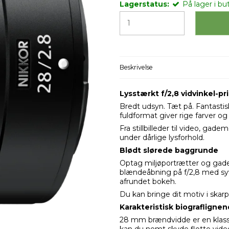
Lagerstatus:
På lager i but
Beskrivelse
Lysstærkt f/2,8 vidvinkel-pr
Bredt udsyn. Tæt på. Fantastisk.
fuldformat giver rige farver og
Fra stillbilleder til video, gade
under dårlige lysforhold.
Blødt slørede baggrunde
Optag miljøportrætter og gadeb
blændeåbning på f/2,8 med syv
afrundet bokeh.
Du kan bringe dit motiv i ska
Karakteristisk biograflignen
28 mm brændvidde er en klass
kan du nemt skyde flotte vide