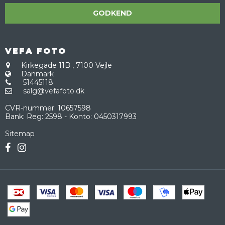
GODKEND
VEFA FOTO
Kirkegade 11B
,
7100 Vejle
Danmark
51445118
salg@vefafoto.dk
CVR-nummer
:
10657598
Bank
:
Reg: 2598 - Konto: 0450317993
Sitemap