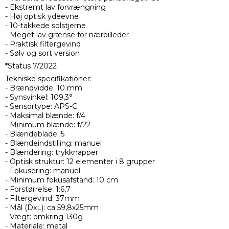
- Ekstremt lav forvrængning
- Høj optisk ydeevne
- 10-takkede solstjerne
- Meget lav grænse for nærbilleder
- Praktisk filtergevind
- Sølv og sort version
*Status 7/2022
Tekniske specifikationer:
- Brændvidde: 10 mm
- Synsvinkel: 109,3°
- Sensortype: APS-C
- Maksimal blænde: f/4
- Minimum blænde: f/22
- Blændeblade: 5
- Blændeindstilling: manuel
- Blændering: trykknapper
- Optisk struktur: 12 elementer i 8 grupper
- Fokusering: manuel
- Minimum fokusafstand: 10 cm
- Forstørrelse: 1:6,7
- Filtergevind: 37mm
- Mål (DxL): ca 59,8x25mm
- Vægt: omkring 130g
- Materiale: metal