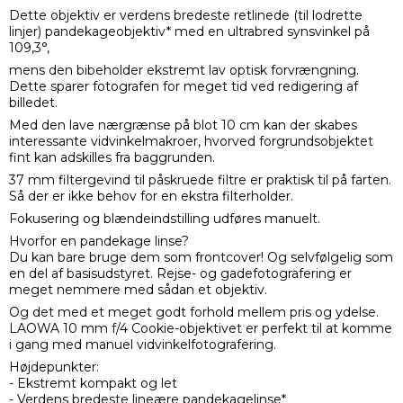
Dette objektiv er verdens bredeste retlinede (til lodrette
linjer) pandekageobjektiv* med en ultrabred synsvinkel på
109,3°,
mens den bibeholder ekstremt lav optisk forvrængning.
Dette sparer fotografen for meget tid ved redigering af
billedet.
Med den lave nærgrænse på blot 10 cm kan der skabes
interessante vidvinkelmakroer, hvorved forgrundsobjektet
fint kan adskilles fra baggrunden.
37 mm filtergevind til påskruede filtre er praktisk til på farten.
Så der er ikke behov for en ekstra filterholder.
Fokusering og blændeindstilling udføres manuelt.
Hvorfor en pandekage linse?
Du kan bare bruge dem som frontcover! Og selvfølgelig som
en del af basisudstyret. Rejse- og gadefotografering er
meget nemmere med sådan et objektiv.
Og det med et meget godt forhold mellem pris og ydelse.
LAOWA 10 mm f/4 Cookie-objektivet er perfekt til at komme
i gang med manuel vidvinkelfotografering.
Højdepunkter:
- Ekstremt kompakt og let
- Verdens bredeste lineære pandekagelinse*