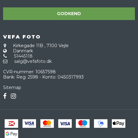
GODKEND
VEFA FOTO
Kirkegade 11B
,
7100 Vejle
Danmark
51445118
salg@vefafoto.dk
CVR-nummer
:
10657598
Bank
:
Reg: 2598 - Konto: 0450317993
Sitemap