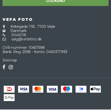
GODKEND
VEFA FOTO
Kirkegade 11B
,
7100 Vejle
Danmark
51445118
salg@vefafoto.dk
CVR-nummer
:
10657598
Bank
:
Reg: 2598 - Konto: 0450317993
Sitemap