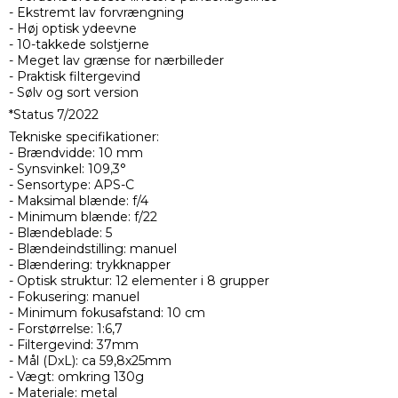
- Ekstremt lav forvrængning
- Høj optisk ydeevne
- 10-takkede solstjerne
- Meget lav grænse for nærbilleder
- Praktisk filtergevind
- Sølv og sort version
*Status 7/2022
Tekniske specifikationer:
- Brændvidde: 10 mm
- Synsvinkel: 109,3°
- Sensortype: APS-C
- Maksimal blænde: f/4
- Minimum blænde: f/22
- Blændeblade: 5
- Blændeindstilling: manuel
- Blændering: trykknapper
- Optisk struktur: 12 elementer i 8 grupper
- Fokusering: manuel
- Minimum fokusafstand: 10 cm
- Forstørrelse: 1:6,7
- Filtergevind: 37mm
- Mål (DxL): ca 59,8x25mm
- Vægt: omkring 130g
- Materiale: metal