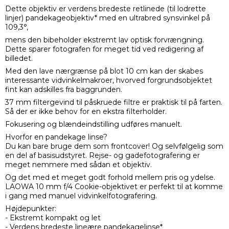
Dette objektiv er verdens bredeste retlinede (til lodrette
linjer) pandekageobjektiv* med en ultrabred synsvinkel på
109,3°,
mens den bibeholder ekstremt lav optisk forvrængning.
Dette sparer fotografen for meget tid ved redigering af
billedet.
Med den lave nærgrænse på blot 10 cm kan der skabes
interessante vidvinkelmakroer, hvorved forgrundsobjektet
fint kan adskilles fra baggrunden.
37 mm filtergevind til påskruede filtre er praktisk til på farten.
Så der er ikke behov for en ekstra filterholder.
Fokusering og blændeindstilling udføres manuelt.
Hvorfor en pandekage linse?
Du kan bare bruge dem som frontcover! Og selvfølgelig som
en del af basisudstyret. Rejse- og gadefotografering er
meget nemmere med sådan et objektiv.
Og det med et meget godt forhold mellem pris og ydelse.
LAOWA 10 mm f/4 Cookie-objektivet er perfekt til at komme
i gang med manuel vidvinkelfotografering.
Højdepunkter:
- Ekstremt kompakt og let
- Verdens bredeste lineære pandekagelinse*