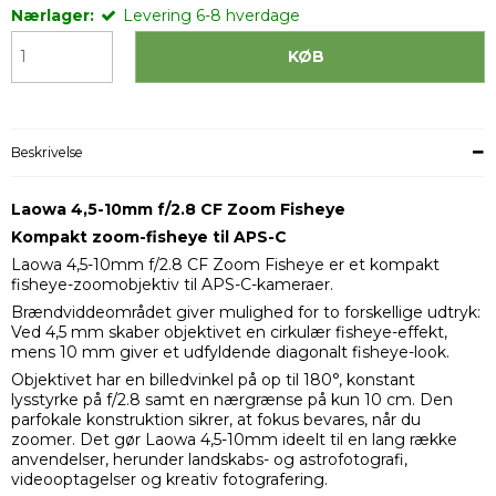
Nærlager:
Levering 6-8 hverdage
KØB
Beskrivelse
Laowa 4,5-10mm f/2.8 CF Zoom Fisheye
Kompakt zoom-fisheye til APS-C
Laowa 4,5-10mm f/2.8 CF Zoom Fisheye er et kompakt
fisheye-zoomobjektiv til APS-C-kameraer.
Brændviddeområdet giver mulighed for to forskellige udtryk:
Ved 4,5 mm skaber objektivet en cirkulær fisheye-effekt,
mens 10 mm giver et udfyldende diagonalt fisheye-look.
Objektivet har en billedvinkel på op til 180°, konstant
lysstyrke på f/2.8 samt en nærgrænse på kun 10 cm. Den
parfokale konstruktion sikrer, at fokus bevares, når du
zoomer. Det gør Laowa 4,5-10mm ideelt til en lang række
anvendelser, herunder landskabs- og astrofotografi,
videooptagelser og kreativ fotografering.