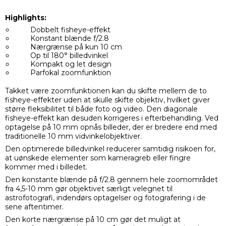
Highlights:
Dobbelt fisheye-effekt
Konstant blænde f/2.8
Nærgrænse på kun 10 cm
Op til 180° billedvinkel
Kompakt og let design
Parfokal zoomfunktion
Takket være zoomfunktionen kan du skifte mellem de to
fisheye-effekter uden at skulle skifte objektiv, hvilket giver
større fleksibilitet til både foto og video. Den diagonale
fisheye-effekt kan desuden korrigeres i efterbehandling. Ved
optagelse på 10 mm opnås billeder, der er bredere end med
traditionelle 10 mm vidvinkelobjektiver.
Den optimerede billedvinkel reducerer samtidig risikoen for,
at uønskede elementer som kameragreb eller fingre
kommer med i billedet.
Den konstante blænde på f/2.8 gennem hele zoomområdet
fra 4,5-10 mm gør objektivet særligt velegnet til
astrofotografi, indendørs optagelser og fotografering i de
sene aftentimer.
Den korte nærgrænse på 10 cm gør det muligt at