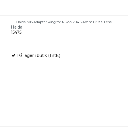
Haida M15 Adapter Ring for Nikon Z 14-24mm F2.8 S Lens
Haida
15475
På lager i butik (1 stk.)