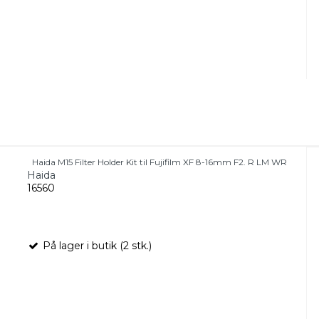
Haida M15 Filter Holder Kit til Fujifilm XF 8-16mm F2. R LM WR
Haida
16560
På lager i butik (2 stk.)