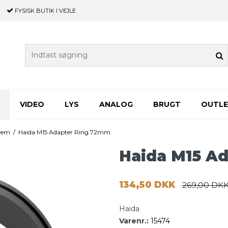
FYSISK BUTIK
I VEJLE
VIDEO
LYS
ANALOG
BRUGT
OUTL
stem
/
Haida M15 Adapter Ring 72mm
Haida M15 A
134,50 DKK
269,00 DK
Haida
Varenr.:
15474