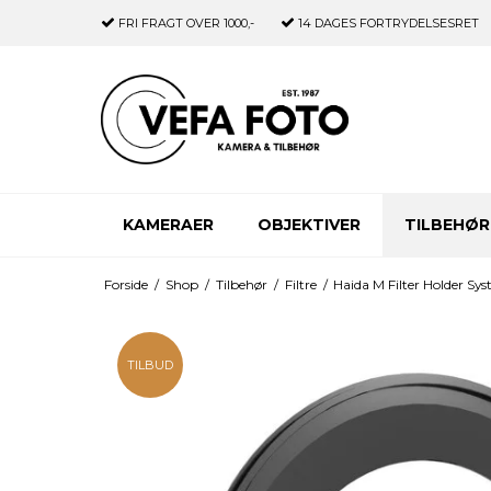
FRI FRAGT
OVER 1000,-
14 DAGES
FORTRYDELSESRET
KAMERAER
OBJEKTIVER
TILBEHØR
Forside
/
Shop
/
Tilbehør
/
Filtre
/
Haida M Filter Holder Sy
TILBUD