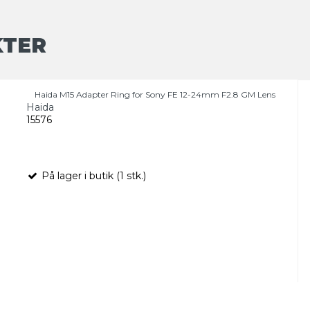
KTER
Haida M15 Adapter Ring for Sony FE 12-24mm F2.8 GM Lens
Haida
15576
På lager i butik (1 stk.)