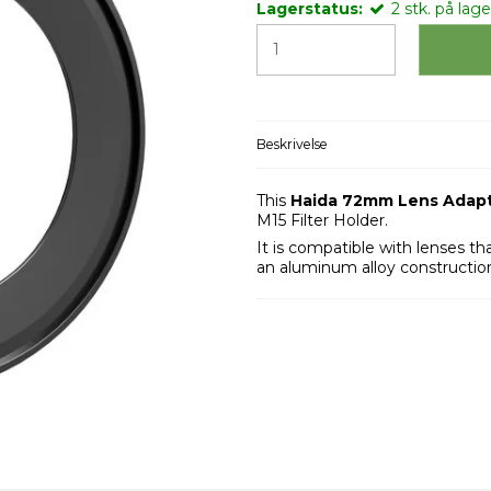
Lagerstatus:
2
stk.
på lager
Beskrivelse
This
Haida 72mm Lens Adapt
M15 Filter Holder.
It is compatible with lenses th
an aluminum alloy construction 