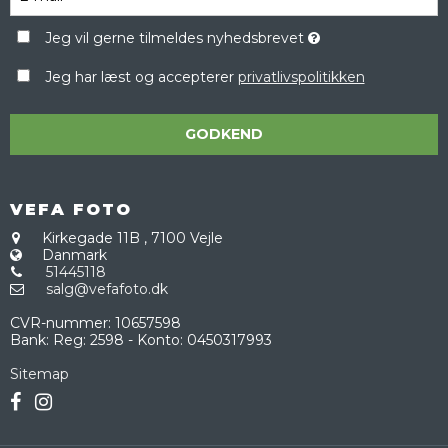
Jeg vil gerne tilmeldes nyhedsbrevet
Jeg har læst og accepterer
privatlivspolitikken
GODKEND
VEFA FOTO
Kirkegade 11B
,
7100 Vejle
Danmark
51445118
salg@vefafoto.dk
CVR-nummer
:
10657598
Bank
:
Reg: 2598 - Konto: 0450317993
Sitemap