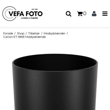
0
Forside
/
Shop
/
Tilbehør
/
Modlysblænder
/
Canon ET-88B Modlysblænde