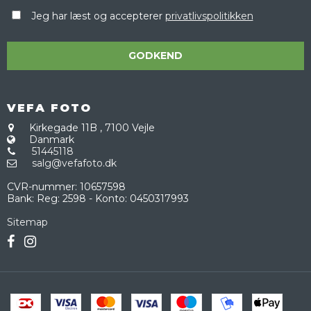
Jeg har læst og accepterer
privatlivspolitikken
GODKEND
VEFA FOTO
Kirkegade 11B
,
7100 Vejle
Danmark
51445118
salg@vefafoto.dk
CVR-nummer
:
10657598
Bank
:
Reg: 2598 - Konto: 0450317993
Sitemap