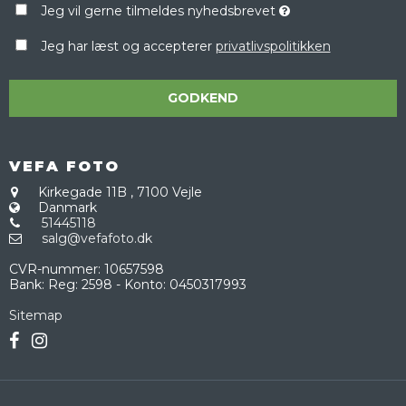
Jeg vil gerne tilmeldes nyhedsbrevet
Jeg har læst og accepterer
privatlivspolitikken
GODKEND
VEFA FOTO
Kirkegade 11B
,
7100 Vejle
Danmark
51445118
salg@vefafoto.dk
CVR-nummer
:
10657598
Bank
:
Reg: 2598 - Konto: 0450317993
Sitemap