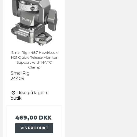
SmallRig 4487 HawkLock
H21 Quick Release Monitor
Support with NATO
Clamp
SmallRig
24404
Ikke på lager i
butik
469,00 DKK
VIS PRODUKT