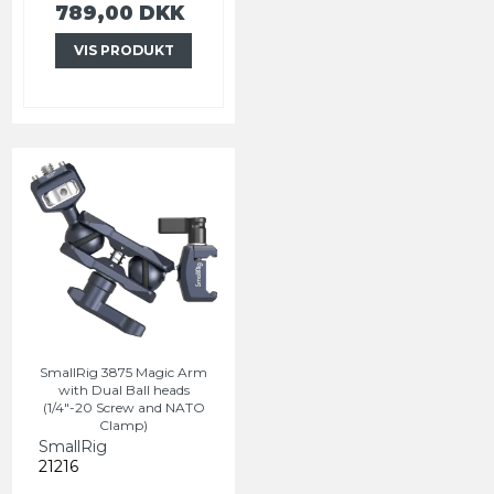
789,00 DKK
VIS PRODUKT
SmallRig 3875 Magic Arm
with Dual Ball heads
(1/4"-20 Screw and NATO
Clamp)
SmallRig
21216