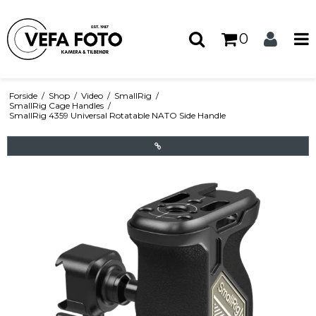
0
Forside
/
Shop
/
Video
/
SmallRig
/
SmallRig Cage Handles
/
SmallRig 4359 Universal Rotatable NATO Side Handle