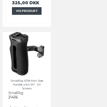
325,00 DKK
VIS PRODUKT
SmallRig 4756 Mini Side
Handle with 1/4" -20
Screws
SmallRig
21436