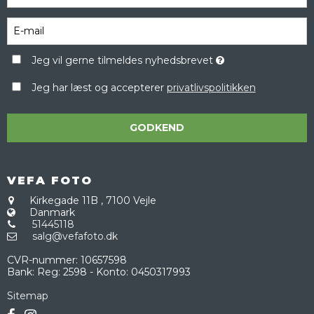
Jeg vil gerne tilmeldes nyhedsbrevet
Jeg har læst og accepterer
privatlivspolitikken
GODKEND
VEFA FOTO
Kirkegade 11B
,
7100 Vejle
Danmark
51445118
salg@vefafoto.dk
CVR-nummer
:
10657598
Bank
:
Reg: 2598 - Konto: 0450317993
Sitemap