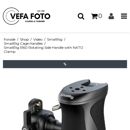
0
Forside
/
Shop
/
Video
/
SmallRig
/
SmallRig Cage Handles
/
SmallRig 5160 Rotating Side Handle with NATO
Clamp