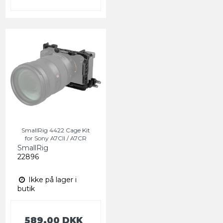
SmallRig 4422 Cage Kit
for Sony A7CII / A7CR
SmallRig
22896
Ikke på lager i
butik
589,00 DKK