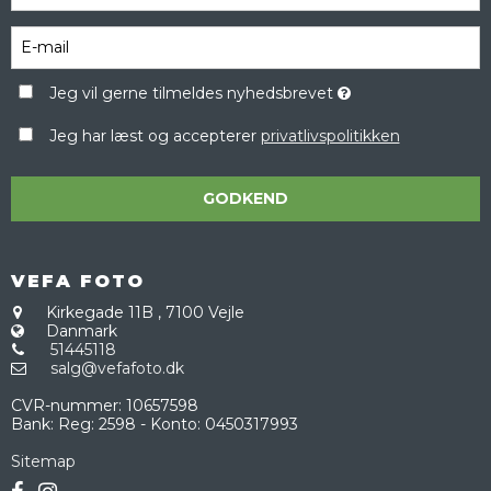
Jeg vil gerne tilmeldes nyhedsbrevet
Jeg har læst og accepterer
privatlivspolitikken
GODKEND
VEFA FOTO
Kirkegade 11B
,
7100 Vejle
Danmark
51445118
salg@vefafoto.dk
CVR-nummer
:
10657598
Bank
:
Reg: 2598 - Konto: 0450317993
Sitemap