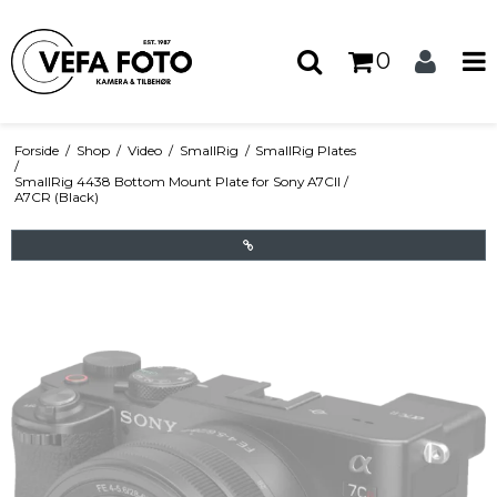
0
Forside
/
Shop
/
Video
/
SmallRig
/
SmallRig Plates
/
SmallRig 4438 Bottom Mount Plate for Sony A7CII /
A7CR (Black)