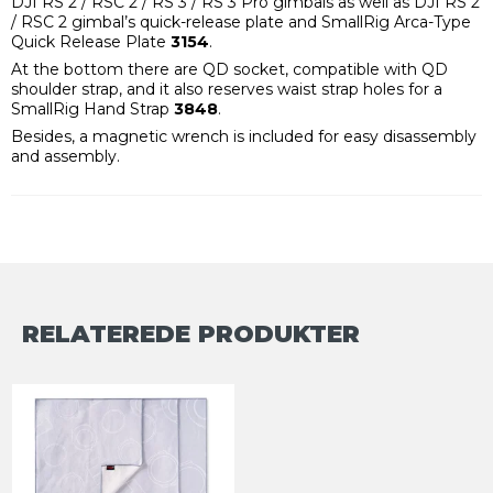
DJI RS 2 / RSC 2 / RS 3 / RS 3 Pro gimbals as well as DJI RS 2
/ RSC 2 gimbal’s quick-release plate and SmallRig Arca-Type
Quick Release Plate
3154
.
At the bottom there are QD socket, compatible with QD
shoulder strap, and it also reserves waist strap holes for a
SmallRig Hand Strap
3848
.
Besides, a magnetic wrench is included for easy disassembly
and assembly.
RELATEREDE PRODUKTER