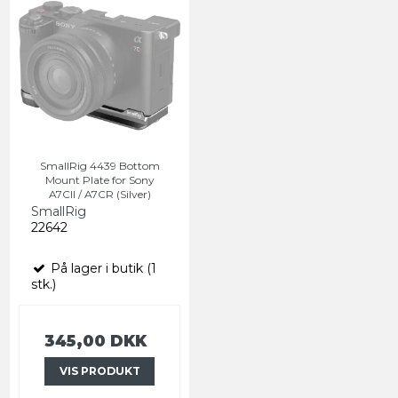
SmallRig 4439 Bottom
Mount Plate for Sony
A7CII / A7CR (Silver)
SmallRig
22642
På lager i butik (1
stk.)
345,00 DKK
VIS PRODUKT