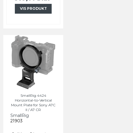
VIS PRODUKT
SmallRig 4424
Horizontal-to-Vertical
Mount Plate for Sony A7C
II / A7 CR
SmallRig
21903