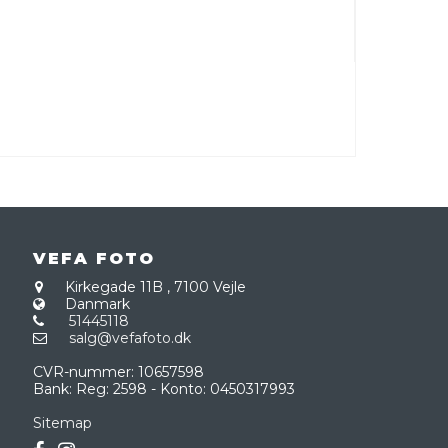
VEFA FOTO
Kirkegade 11B
,
7100 Vejle
Danmark
51445118
salg@vefafoto.dk
CVR-nummer
:
10657598
Bank
:
Reg: 2598 - Konto: 0450317993
Sitemap