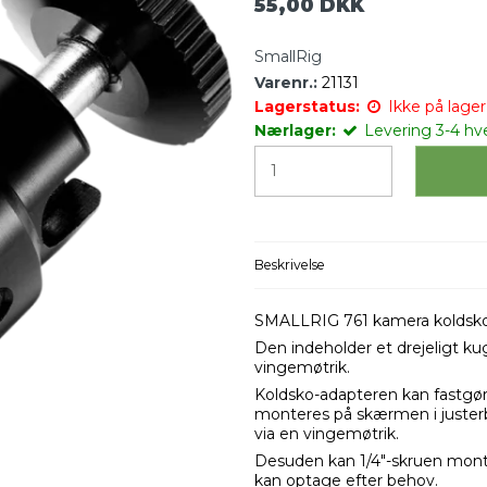
55,00 DKK
SmallRig
Varenr.:
21131
Lagerstatus:
Ikke på lager 
Nærlager:
Levering 3-4 hv
Beskrivelse
SMALLRIG 761 kamera koldsko 
Den indeholder et drejeligt ku
vingemøtrik.
Koldsko-adapteren kan fastgør
monteres på skærmen i justerba
via en vingemøtrik.
Desuden kan 1/4"-skruen monte
kan optage efter behov.