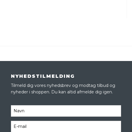
NYHEDSTILMELDING
Tilmeld dig vores nyhedsbrev og modtag tilbud og
nyheder i shoppen. Du kan altid afmelde dig igen.