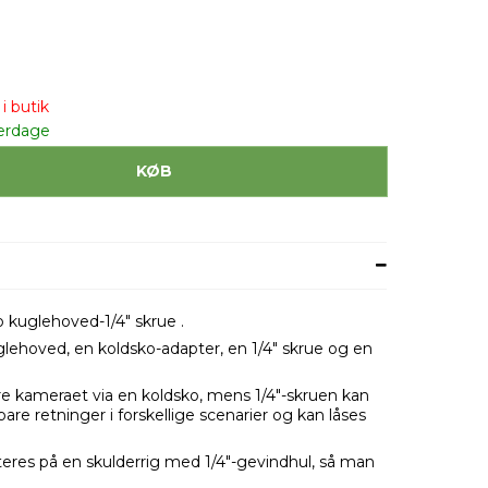
i butik
erdage
KØB
kuglehoved-1/4" skrue .
glehoved, en koldsko-adapter, en 1/4" skrue og en
e kameraet via en koldsko, mens 1/4"-skruen kan
re retninger i forskellige scenarier og kan låses
res på en skulderrig med 1/4"-gevindhul, så man