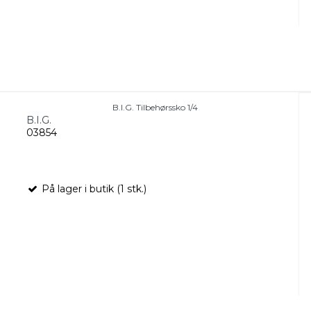
B.I.G. Tilbehørssko 1/4
B.I.G.
03854
På lager i butik (1 stk.)