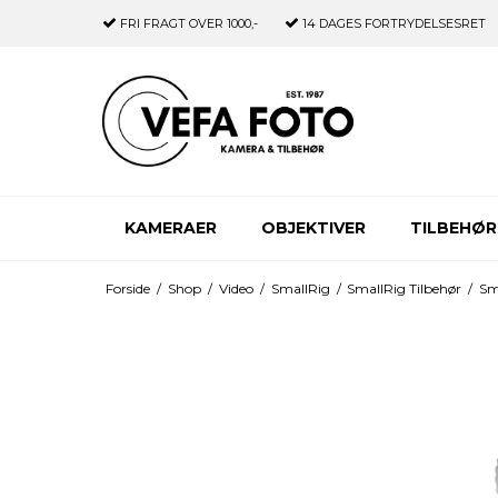
FRI FRAGT
OVER 1000,-
14 DAGES
FORTRYDELSESRET
KAMERAER
OBJEKTIVER
TILBEHØR
Forside
/
Shop
/
Video
/
SmallRig
/
SmallRig Tilbehør
/
Sm