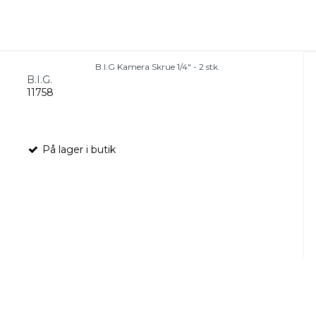
B.I.G Kamera Skrue 1/4" - 2 stk.
B.I.G.
11758
På lager i butik